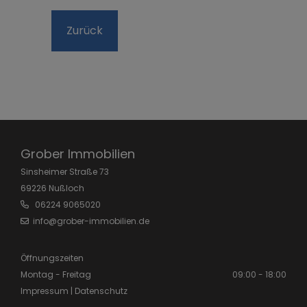
Zurück
Grober Immobilien
Sins­hei­mer Stra­ße 73
69226 Nu­ßloch
06224 9065020
info@grober-immobilien.de
Öffnungszeiten
Montag - Freitag
09:00 - 18:00
Impressum
|
Datenschutz