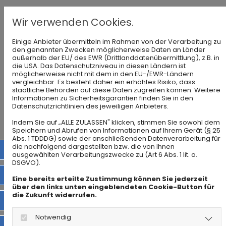
Wir verwenden Cookies.
Ein Haus zu mieten bietet viele Vorteile: mehr
Platz, Privatsphäre und oft auch einen Garten.
Einige Anbieter übermitteln im Rahmen von der Verarbeitung zu
den genannten Zwecken möglicherweise Daten an Länder
Damit Sie lange Freude an Ihrem Zuhause haben,
außerhalb der EU/ des EWR (Drittlanddatenübermittlung), z.B. in
die USA. Das Datenschutzniveau in diesen Ländern ist
sollten Sie vor Vertragsabschluss genau
möglicherweise nicht mit dem in den EU-/EWR-Ländern
hinschauen.
vergleichbar. Es besteht daher ein erhöhtes Risiko, dass
staatliche Behörden auf diese Daten zugreifen können. Weitere
Informationen zu Sicherheitsgarantien finden Sie in den
Wichtige Prüfpunkte:
Datenschutzrichtlinien des jeweiligen Anbieters.
Indem Sie auf „ALLE ZULASSEN" klicken, stimmen Sie sowohl dem
Zustand und Baujahr – Ältere Gebäude
Speichern und Abrufen von Informationen auf Ihrem Gerät (§ 25
Abs. 1 TDDDG) sowie der anschließenden Datenverarbeitung für
haben oft höheren Energieverbrauch.
die nachfolgend dargestellten bzw. die von Ihnen
06224 9065020
ausgewählten Verarbeitungszwecke zu (Art 6 Abs. 1 lit. a.
DSGVO).
Nebenkosten realistisch einschätzen –
info@grober-immobilien.de
Besonders bei größeren Grundstücken.
Eine bereits erteilte Zustimmung können Sie jederzeit
über den links unten eingeblendeten Cookie-Button für
die Zukunft widerrufen.
instagram
Verkehrsanbindung prüfen – Je nach
Arbeitsplatz kann das entscheidend sein.
Notwendig
facebook