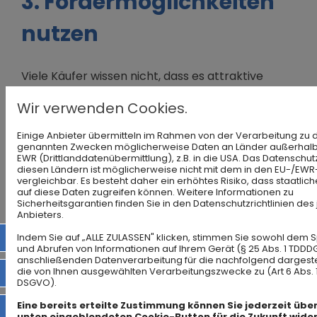
3. Fördermöglichkeiten
nutzen
Viele Käufer wissen nicht, dass es attraktive
staatliche Förderprogramme gibt, etwa über die
Wir verwenden Cookies.
KfW-Bank oder regionale Zuschüsse. Diese
können die Gesamtkosten deutlich senken. Wir
Einige Anbieter übermitteln im Rahmen von der Verarbeitung zu 
genannten Zwecken möglicherweise Daten an Länder außerhalb
informieren Sie gerne, welche Förderungen für
EWR (Drittlanddatenübermittlung), z.B. in die USA. Das Datenschut
diesen Ländern ist möglicherweise nicht mit dem in den EU-/EW
Sie infrage kommen und wie Sie davon profitieren
vergleichbar. Es besteht daher ein erhöhtes Risiko, dass staatli
auf diese Daten zugreifen können. Weitere Informationen zu
können.
Sicherheitsgarantien finden Sie in den Datenschutzrichtlinien des
Anbieters.
06224 9065020
Indem Sie auf „ALLE ZULASSEN" klicken, stimmen Sie sowohl dem 
und Abrufen von Informationen auf Ihrem Gerät (§ 25 Abs. 1 TDDD
4. Zinsentwicklung und
anschließenden Datenverarbeitung für die nachfolgend dargeste
die von Ihnen ausgewählten Verarbeitungszwecke zu (Art 6 Abs. 1 l
info@grober-immobilien.de
DSGVO).
Laufzeit: langfristig
Eine bereits erteilte Zustimmung können Sie jederzeit über
instagram
unten eingeblendeten Cookie-Button für die Zukunft wider