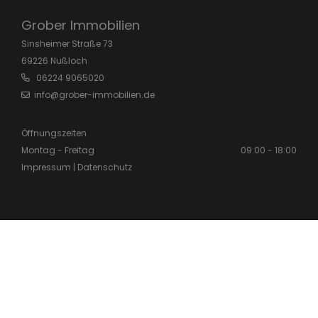
Grober Immobilien
Sins­hei­mer Stra­ße 73
69226 Nu­ßloch
06224 9065020
info@grober-immobilien.de
Öffnungszeiten
Montag - Freitag
09:00 - 18:00
Impressum
|
Datenschutz